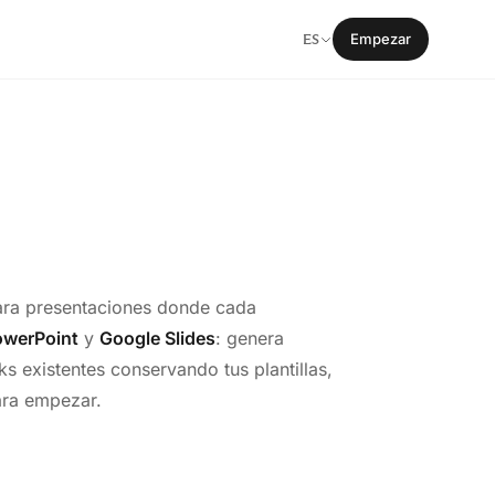
ES
Empezar
para presentaciones donde cada
owerPoint
y
Google Slides
: genera
s existentes conservando tus plantillas,
ara empezar.