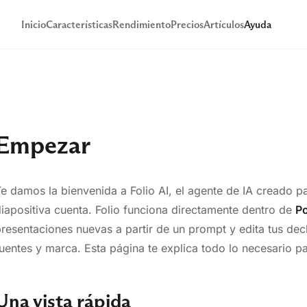
Inicio
Características
Rendimiento
Precios
Artículos
Ayuda
Empezar
e damos la bienvenida a Folio AI, el agente de IA creado 
iapositiva cuenta. Folio funciona directamente dentro de
P
resentaciones nuevas a partir de un prompt y edita tus deck
uentes y marca. Esta página te explica todo lo necesario p
Una vista rápida