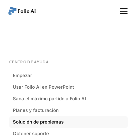
Folio AI
Inicio
Características
Rendimiento
CENTRO DE AYUDA
Precios
Empezar
Artículos
Usar Folio AI en PowerPoint
Ayuda
Saca el máximo partido a Folio AI
ES
Planes y facturación
Empezar
Solución de problemas
Obtener soporte