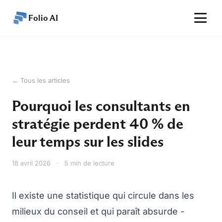
Folio AI
Accueil
Fonctionnalités
← Tous les articles
Performance
Pourquoi les consultants en
Tarifs
stratégie perdent 40 % de
Articles
leur temps sur les slides
Aide
18 avril 2026
·
5 min de lecture
FR
Commencer
Il existe une statistique qui circule dans les
milieux du conseil et qui paraît absurde -