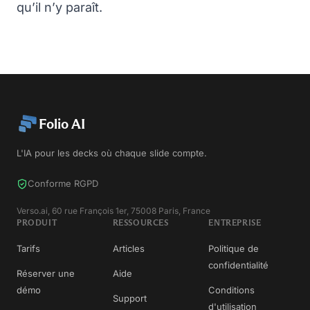
qu’il n’y paraît.
Folio AI
L'IA pour les decks où chaque slide compte.
Conforme RGPD
Verso.ai, 60 rue François 1er, 75008 Paris, France
PRODUIT
RESSOURCES
ENTREPRISE
Tarifs
Articles
Politique de
confidentialité
Réserver une
Aide
démo
Conditions
Support
d'utilisation