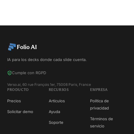
Folio AI
IA para los decks donde cada slide cuenta.
Cumple con RGPD
Verso.ai, 60 rue François 1er, 75008 Paris, France
PRODUCTO
RECURSOS
EMPRESA
Precios
Artículos
Política de
privacidad
Solicitar demo
Ayuda
Términos de
Soporte
servicio