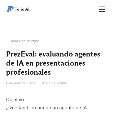
Folio AI
Inicio
Características
← Todos los artículos
Rendimiento
PrezEval: evaluando agentes
Precios
de IA en presentaciones
Artículos
profesionales
Ayuda
6 de abril de 2026
·
8 min de lectura
ES
Empezar
Objetivo
¿Qué tan bien puede un agente de IA